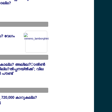
ാല്ല?
്ല? വേഗം
 കാല്ല? അല്ലേ?ാല്‍ണ്‍
വില്ല?ല്‍പ്പനയ്ല്‍ക്ക് ; വില
‍ പൗണ്ട്
 720,000 കാറുകല്ല?
ു