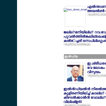
എല്‍ന്താ
അയല്‍ണ്‍
തുടര്‍ന്നു വായ
ജല്ല?മനിയില്ല? റവ.ഡേ
പൂവല്‍ത്തില്‍ങ്കലില്ലെ
കല്‍േച്ചരി സെപ്ല്ലഗ്ഗം
തുടര്‍ന്നു വായിക്കുക
ഇന്‍ഡ്യ
ഇ.ശ്രീധരല്
വേ ലോകം ന
വിസ്മയം
തുടര്‍ന്നു വായ
ഇല്‍ന്‍ഡ്യല്‍ന്‍ നിരല്‍
കുളിരണിയില്‍ച്ച് കാല്ല
കീഴടല്‍ക്കാല്‍ന്‍ വോല്ല
വില്ലമ്ള40
തുടര്‍ന്നു വായിക്കുക