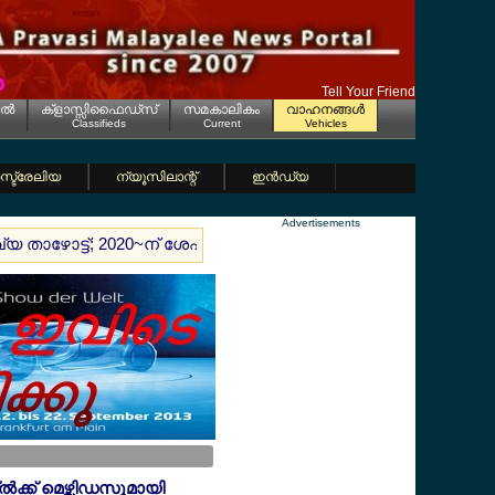
Tell Your Friend
ല്‍
ക്ളാസ്സിഫൈഡ്സ്
സമകാലികം
വാഹനങ്ങള്‍
Classifieds
Current
Vehicles
്ട്രേലിയ
ന്യൂസിലാന്റ്
ഇന്‍ഡ്യ
Advertisements
ഖ്യ താഴോട്ട്; 2020~ന് ശേഷം ആദ്യമായി ജനസംഖ്യയില്‍ വന്‍ ഇട
്ല്‍ക്ക് മെഴ്സിഡസുമായി