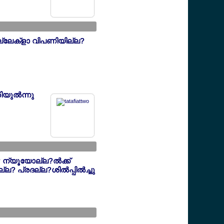
ാല്ലേക്ളാ വിപണിയില്ല?
ിയുല്‍ന്നു
 ന്യൂയോല്ല?ല്‍ക്ക്
ല? പ്രദല്ല?ശില്‍പ്പില്‍ച്ചു