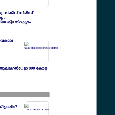
ൂ സിക്സ് സീരീസ്
്പ ;
ലെക്ള നിറകുടം
ത്സവകാല
ആല്ല?ല്‍േട്ടാ 800 കേരള
േട്ടാല്ല?