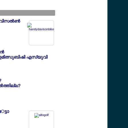
വിസല്‍ണ്‍
്‍
ലമ്ളമിത്സുബിഷി എസ്യുവി
?
്‍ത്തില്ല?
േട്ടാ