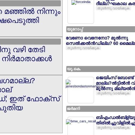
ദീല്ല?ഘകാല കര
തുടര്‍ന്നു വായിക്കുക
ഞ്ഞില്‍ നിന്നും
ഷപെടുത്തി
യൂറോപ്പ്
വേണോ വെനേനോ? മൂല്‍ന്നു
സെല്‍ക്കല്‍ന്‍ഡില്ല? 60 മൈല
നു വഴി തേടി
തുടര്‍ന്നു വായിക്കുക
നിര്‍മാതാക്കള്‍
യൂ.കെ.
ജെയിംസ് ബോണ്ട്
േഗമാല്ല?
മാല്ല?ല്‍ട്ടില്‍ന്‍ 
നാല്
മൂല്‍ന്നു മില്യല്‍ന്
തുടര്‍ന്നു വായിക്കുക
‍ഡ്; ഇത് ഫോക്സ്
പുതിയ
ജര്‍മനി
ബിഎംഡല്‍ബ്ള്യു
തിരില്‍ച്ചുവിളില്‍ച്ച
തുടര്‍ന്നു വായിക്കുക