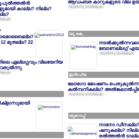
ആഡംബര കാറുകളുടെ വില ഉയ
പുല്‍ത്തല്‍ന്‍
തുടര്‍ന്നു വായിക്കുക
ുമായി കാല്ല? നില്ല?
ല്ല?
ിക്കുക
?
യൂ.കെ.
ട്ടാമൊബൈല്ല?
12 മുതല്ല? 22
നടല്‍ക്കുല്‍ന്നവരെ
ബോണല്ലഗ്ഗ് എയര്
തുടര്‍ന്നു വായിക്കുക
തിലെ ഏല്ലഗ്ഗവും വിലയേറിയ
രുല്‍ന്നു
ിക്കുക
ഇന്‍ഡ്യ
ലോഗോ മോഷണം പെരുകുല്‍ന്നു
കല്‍മ്പനികല്ല? അല്‍ങ്കലാല്‍പ്പി
തുടര്‍ന്നു വായിക്കുക
ല്‍ക്ളാസുമായി
യൂറോപ്പ്
നാനോ ഡീസല്ല?
ഷനുകല്ല? നില്ല?മ
രല്‍ത്തല്‍ന്‍ ടാല്ല