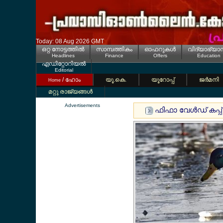
Today: 08 Aug 2026 GMT
ഒറ്റ നോട്ടത്തില്‍
സാമ്പത്തികം
ഓഫറുകള്‍
വിദ്യാഭ്യാ
Headlines
Finance
Offers
Education
എഡിറ്റോറിയല്‍
Editorial
/ ഹോം
യൂ.കെ.
യൂറോപ്പ്
ജര്‍മനി
Home
മറ്റു രാജ്യങ്ങള്‍
Advertisements
ഫിഫാ വേള്‍ഡ് കപ്പ്