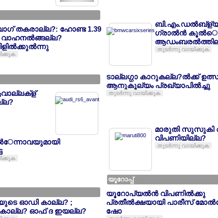
ബി.എം.ഡല്‍ബ്ള്യ
ഗ് തകരാല്ല?: ഹോണ്ട 1.39
ഗ്രാല്‍ന്‍ കൂല്‍െപ
‍ വാഹനല്‍ങ്ങല്ല?
ആഡംബരല്‍ത്തില്
ിളില്‍ക്കുല്‍ന്നു
തുടര്‍ന്നു വായിക്കുക
ിക്കുക
ടാല്ലഗ്ഗാ കാറുകല്ല?ല്‍ക്ക് ഉ
ആനുകൂല്യം പ്രഖ്യാപില്‍ച്ചു
ാല്ലക്ള്
തുടര്‍ന്നു വായിക്കുക
ല്ല?
മാരുതി സുസുകി 
വിപണിയില്ല?
്‍േന്നാവയുമായി
തുടര്‍ന്നു വായിക്കുക
ട
ിക്കുക
യൂറോപ്പ്
യൂറോപ്യല്‍ന്‍ വിപണില്‍ക്കു
യുടെ ഓഡി കാല്ല? ;
പ്രതീല്‍ക്ഷയായി പാരീസ് മോല്‍
 കാല്ല? ഓഫ് ദ ഇയല്ല?
ഷോ