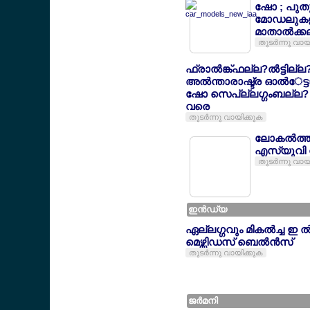
ഷോ ; പുതു
മോഡലുകള
മാതാല്‍ക്ക
തുടര്‍ന്നു വായ
ഫ്രാല്‍ങ്ക്ഫല്ല?ല്‍ട്ടില്ല
അല്‍ന്താരാഷ്ട്ര ഓല്‍േ
ഷോ സെപ്ല്ലഗ്ഗംബല്ല? 
വരെ
തുടര്‍ന്നു വായിക്കുക
ലോകല്‍ത്
എസ്യുവി വ
തുടര്‍ന്നു വായ
ഇന്‍ഡ്യ
ഏല്ലഗ്ഗവും മികല്‍ച്ച ഇ 
മെഴ്സിഡസ് ബെല്‍ന്‍സ്
തുടര്‍ന്നു വായിക്കുക
ജര്‍മനി