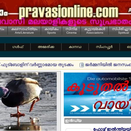
സം
കല/സാഹിത്യം
കായികം
സിനിമ
കൂട്ടായ്മകള്‍
സ്പിരിച്ചുവ
Arts/Literature
Sports
Cinema
Associations
Spiritual
ഗള്‍ഫ്
അമേരിക്ക
കാനഡ
സിംഗപ്പൂര്‍
ഓസ
 ഫുട്ബോളിന് വര്‍ണ്ണാഭമായ തുടക്കം
ജര്‍മ്മനിയില്‍ ജനസം
ഇന്‍ഡ്യ
ഫോഴ്സ് ഇല്‍ന്ത്യയ