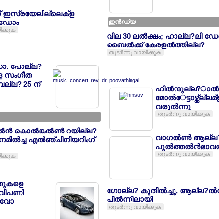
ണ് ഇസ്രയേലില്ലെക്ള
 ഡോം
ഇന്‍ഡ്യ
ിക്കുക
വില 30 ലല്‍ക്ഷം; ഹാല്ല?ലി ഡേ
ബൈല്‍ക്ക് കേരളല്‍ത്തില്ല?
തുടര്‍ന്നു വായിക്കുക
ാ. പോല്ല?
ക്ള സംഗീത
ബല്ല? 25 ന്
ഹില്‍ന്ദുല്ല?ാല്‍ന
മോല്‍േട്ടാഴ്സ്ല്
വരുല്‍ന്നു
തുടര്‍ന്നു വായിക്കുക
‍ന്‍ കൊല്‍ങ്കല്‍ണ്‍ റയില്ല?
വാഗല്‍ണ്‍ ആല്ല
മില്‍ച്ച എല്‍ഞ്ചിനിയറിംഗ്
പുല്‍ത്തല്‍ന്‍ഭാവല
തുടര്‍ന്നു വായിക്കുക
ിക്കുക
ത്തുകളെ
ഗോല്ല? കുതില്‍ച്ചു, ആല്ല?ല്‍
? വിപണി
പില്‍ന്നിലായി
?വോ
തുടര്‍ന്നു വായിക്കുക