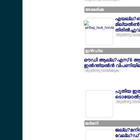
അമേരിക്ക
എയല്ല?ബാ
മില്യല്‍ണ്
തിരില്‍ച്ചുവ
തുടര്‍ന്നു വായ
ഇന്‍ഡ്യ
ഔഡി ആല്ല?എസ് 6 ആവ
ഇല്‍ന്ത്യല്‍ന്‍ വിപണിയി
തുടര്‍ന്നു വായിക്കുക
പുതിയ ഇല
ടൊയോല്‍ട്
തുടര്‍ന്നു വായ
ജര്‍മനി
ജല്ല?മനി
വേല്ല?ഡ്