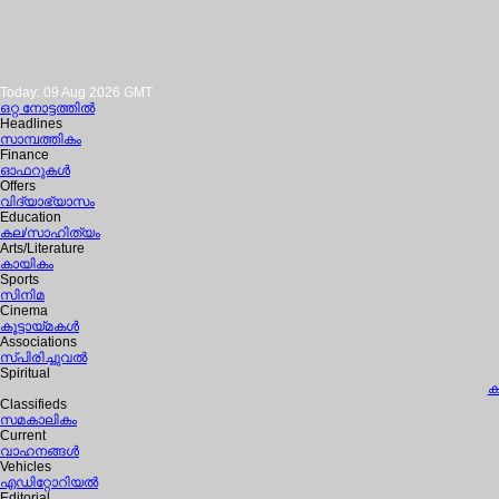
Today: 09 Aug 2026 GMT
ഒറ്റ നോട്ടത്തില്‍
Headlines
സാമ്പത്തികം
Finance
ഓഫറുകള്‍
Offers
വിദ്യാഭ്യാസം
Education
കല/സാഹിത്യം
Arts/Literature
കായികം
Sports
സിനിമ
Cinema
കൂട്ടായ്മകള്‍
Associations
സ്പിരിച്ചുവല്‍
Spiritual
ക
Classifieds
സമകാലികം
Current
വാഹനങ്ങള്‍
Vehicles
എഡിറ്റോറിയല്‍
Editorial