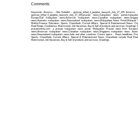
Comments:
Keywords: America - Otta Nottathil - gunman_killed_4_peoples_newyork_July_27_225 America - O
gunman_killed_4_peoples_newyork_July_27_225,pravasi news,malayalam news portal,malaya
Europe,Gulf malayalam news,American malayalam news,Canadian malayalam news,Singap
news,Australia malayalam news,Newzealand malayalam news,Malayalees News Portal,Malayali
Mallus,Finance, Education, Sports, Classifieds, Current Affairs, Special & Entertainment News. Cla
Real Estate, Condolence, Matrimonial, Job Vacancies, Buy & Sell of products and services, Greetings.
pravasionline.com- a pravasi malayalam news portal. Malayalam Pravasi news from Europe,
news,American malayalam news,Canadian malayalam news,Singapore malayalam news, Austra
news,Newzealand malayalam news,Inda and other countries. Covers topics - News headlines, Fina
Sports, Classifieds, Current Affairs, Special & Entertainment News. Classifieds include Real Esta
Matrimonial, Job Vacancies, Buy & Sell of products and services, Greetings.