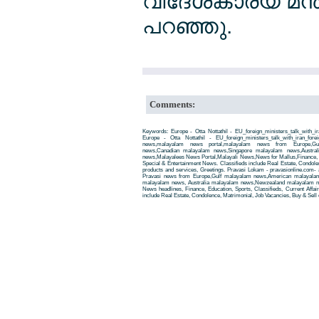
വിദേശകാര്യ മന്
പറഞ്ഞു.
Comments:
Keywords: Europe - Otta Nottathil - EU_foreign_ministers_talk_with_
Europe - Otta Nottathil - EU_foreign_ministers_talk_with_iran_fore
news,malayalam news portal,malayalam news from Europe,Gu
news,Canadian malayalam news,Singapore malayalam news,Austra
news,Malayalees News Portal,Malayali News,News for Mallus,Finance, Edu
Special & Entertainment News. Classifieds include Real Estate, Condole
products and services, Greetings. Pravasi Lokam - pravasionline.com
Pravasi news from Europe,Gulf malayalam news,American malayala
malayalam news, Australia malayalam news,Newzealand malayalam new
News headlines, Finance, Education, Sports, Classifieds, Current Affai
include Real Estate, Condolence, Matrimonial, Job Vacancies, Buy & Sell 