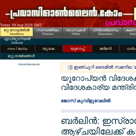
Today: 09 Aug 2026 GMT
ഒറ്റ നോട്ടത്തില്‍
സാമ്പത്തികം
ഓഫറുകള്‍
വിദ്യാഭ്യാസം
കല/സ
Headlines
Finance
Offers
Education
Arts
എഡിറ്റോറിയല്‍
Editorial
/ ഹോം
യൂ.കെ.
യൂറോപ്പ്
ജര്‍മനി
ഗള്‍
Home
മറ്റു രാജ്യങ്ങള്‍
Advertisements
ഇഞ്ചുറി ടൈമില്‍ സമനില 'മ
യൂറോപ്യന്‍ വിദേശകാ
വിദേശകാര്യ മന്ത്രി
ജോസ് കുമ്പിളുവേലില്‍
ബര്‍ലിന്‍: ഇസ്ര
ആഴ്ചയിലേക്ക് കട