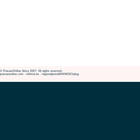
© PravasiOnline Since 2007. All rights reserved.
pravasionline.com : eServices : regionalportalWWWDEVplug