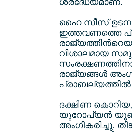
ശ്രദ്ധേയമാണ്.
ഹൈ സീസ് ഉടമ്പ
ഇത്തവണത്തെ പ്
രാജ്യത്തിന്‍റെ
വിശാലമായ സമു
സംരക്ഷണത്തിനാ
രാജ്യങ്ങള്‍ അംഗീ
പ്രാബല്യത്തില്‍
ദക്ഷിണ കൊറിയ, 
യൂറോപ്യന്‍ യൂണ
അംഗീകരിച്ചു. തി