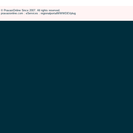
© PravasiOnline Since 2007. All rights reserved.
pravasionline.com : eServices : regionalportalWWWDEVplug