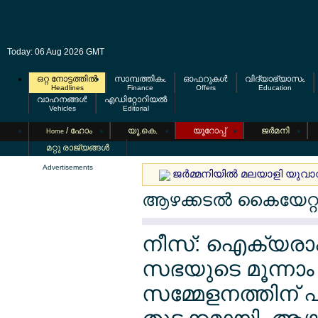
Today: 06 Aug 2026 GMT
ഒറ്റ നോട്ടത്തില്‍
സാമ്പത്തികം
ഓഫറുകള്‍
വിദ്യാഭ്യാസം
Headlines
Finance
Offers
Education
വാഹനങ്ങള്‍
എഡിറ്റോറിയല്‍
Vehicles
Editorial
/ ഹോം
യൂ.കെ.
യൂറോപ്പ്
ജര്‍മനി
Home
മറ്റു രാജ്യങ്ങള്‍
Advertisements
ജര്‍മ്മനിയില്‍ മലയാളി യുവാ
ആഴക്കടല്‍ കൈയേറ്
നീസ്: ഐക്യരാഷ്
സഭയുടെ മൂന്നാം
സമ്മേളനത്തിന് ഫ