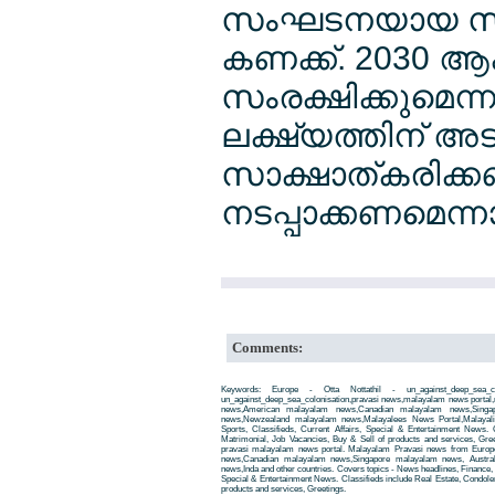
സംഘടനയായ സമു
കണക്ക്. 2030 ആക
സംരക്ഷിക്കുമെന്
ലക്ഷ്യത്തിന് അടു
സാക്ഷാത്കരിക്ക
നടപ്പാക്കണമെന്
Comments:
Keywords: Europe - Otta Nottathil - un_against_deep_sea_c
un_against_deep_sea_colonisation,pravasi news,malayalam news porta
news,American malayalam news,Canadian malayalam news,Singap
news,Newzealand malayalam news,Malayalees News Portal,Malayali
Sports, Classifieds, Current Affairs, Special & Entertainment News. 
Matrimonial, Job Vacancies, Buy & Sell of products and services, Gre
pravasi malayalam news portal. Malayalam Pravasi news from Euro
news,Canadian malayalam news,Singapore malayalam news, Austra
news,Inda and other countries. Covers topics - News headlines, Finance, E
Special & Entertainment News. Classifieds include Real Estate, Condole
products and services, Greetings.