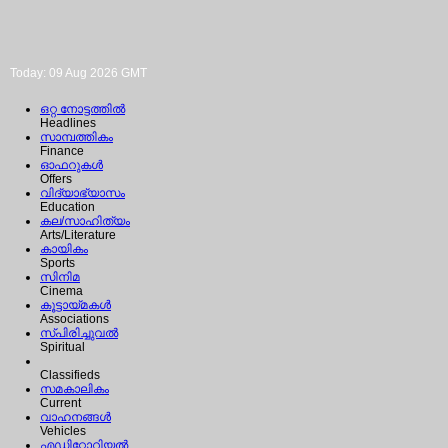
Today: 09 Aug 2026 GMT
ഒറ്റ നോട്ടത്തില്‍
Headlines
സാമ്പത്തികം
Finance
ഓഫറുകള്‍
Offers
വിദ്യാഭ്യാസം
Education
കല/സാഹിത്യം
Arts/Literature
കായികം
Sports
സിനിമ
Cinema
കൂട്ടായ്മകള്‍
Associations
സ്പിരിച്ചുവല്‍
Spiritual
Classifieds
സമകാലികം
Current
വാഹനങ്ങള്‍
Vehicles
എഡിറ്റോറിയല്‍