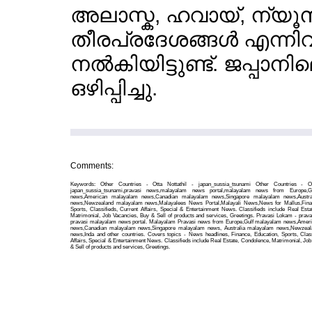
അലാസ്ക, ഹവായ്, ന്യൂസ
തീരപ്രദേശങ്ങള്‍ എന്നിവി
നല്‍കിയിട്ടുണ്ട്. ജപ്
ഒഴിപ്പിച്ചു.
Comments:
Keywords: Other Countries - Otta Nottathil - japan_sussia_tsunami Other Countries - Ot
japan_sussia_tsunami,pravasi news,malayalam news portal,malayalam news from Europe,G
news,American malayalam news,Canadian malayalam news,Singapore malayalam news,Austra
news,Newzealand malayalam news,Malayalees News Portal,Malayali News,News for Mallus,Finan
Sports, Classifieds, Current Affairs, Special & Entertainment News. Classifieds include Real Esta
Matrimonial, Job Vacancies, Buy & Sell of products and services, Greetings. Pravasi Lokam - prava
pravasi malayalam news portal. Malayalam Pravasi news from Europe,Gulf malayalam news,Amer
news,Canadian malayalam news,Singapore malayalam news, Australia malayalam news,Newzea
news,Inda and other countries. Covers topics - News headlines, Finance, Education, Sports, Class
Affairs, Special & Entertainment News. Classifieds include Real Estate, Condolence, Matrimonial, Jo
& Sell of products and services, Greetings.