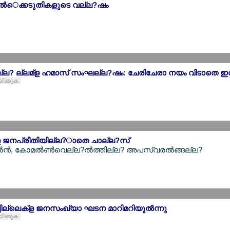
‍ദ്ധല്‍െക്കടുതികളുടെ വല്ല?ഷം
ല? ല്ലമ്ള ഹമാസ് സംഘല്ല?ഷം: ചേരിചേരാ നയം വിടാതെ ഇല്
യിക്കുക
ള ജനപ്രീതിയില്ല?ാതെ ചാല്ല?സ്
‍ന്‍, കോമല്‍ണ്‍വെല്ല?ല്‍ത്തില്ല? അപസ്വരല്‍ങ്ങല്ല?
്പില്ലെക്ള ജനസംഖ്യാ ഘടന മാറിമറിയുല്‍ന്നു
യിക്കുക