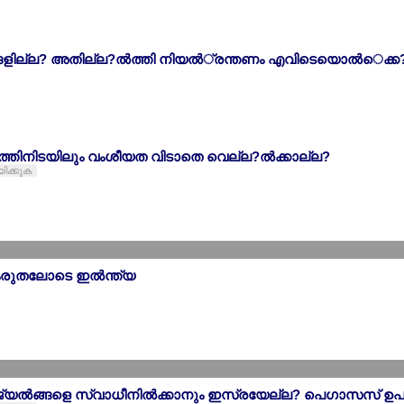
്‍ങ്ങളില്ല? അതില്ല?ല്‍ത്തി നിയല്‍്രന്തണം എവിടെയൊല്‍െക്ക
്‍ത്തിനിടയിലും വംശീയത വിടാതെ വെല്ല?ല്‍ക്കാല്ല?
യിക്കുക
 കരുതലോടെ ഇല്‍ന്ത്യ
്യല്‍ങ്ങളെ സ്വാധീനില്‍ക്കാനും ഇസ്രയേല്ല? പെഗാസസ് ഉപയേ