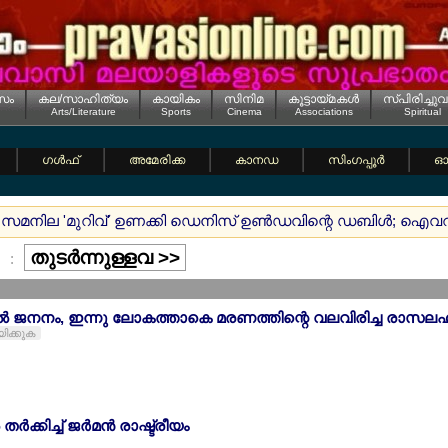
സം
കല/സാഹിത്യം
കായികം
സിനിമ
കൂട്ടായ്മകള്‍
സ്പിരിച്ചുവ
Arts/Literature
Sports
Cinema
Associations
Spiritual
ഗള്‍ഫ്
അമേരിക്ക
കാനഡ
സിംഗപ്പൂര്‍
ഓസ
 സമനില 'മുറിവ്' ഉണക്കി ഡെനിസ് ഉണ്‍ഡവിന്റെ ഡബിള്‍; ഐവറ
തുടര്‍ന്നുള്ളവ >>
:
ല്‍ ജനനം, ഇന്നു ലോകത്താകെ മരണത്തിന്റെ വലവിരിച്ച രാസല
യിക്കുക
‍ക്കിച്ച് ജര്‍മന്‍ രാഷ്ട്രീയം