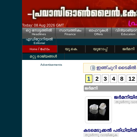
Today: 08 Aug 2026 GMT
ഒറ്റ നോട്ടത്തില്‍
സാമ്പത്തികം
ഓഫറുകള്‍
വിദ്യാഭ്യാ
Headlines
Finance
Offers
Education
എഡിറ്റോറിയല്‍
Editorial
/ ഹോം
യൂ.കെ.
യൂറോപ്പ്
ജര്‍മനി
Home
മറ്റു രാജ്യങ്ങള്‍
Advertisements
ഇഞ്ചുറി ടൈമില്‍
1
2
3
4
8
12
ജര്‍മനി
ജര്‍മനിയി
തുടര്‍ന്നു വാ
കടമെടുക്കല്‍ പരിധിയില്‍ തര്
തുടര്‍ന്നു വായിക്കുക