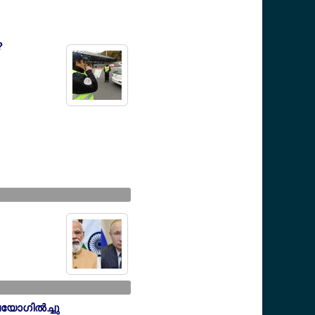
?
ാഗില്‍ച്ചു