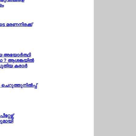
കം
ുടെ മരണനിരക്ക്
യ അഭയാര്‍ത്ഥി
ാ ? ആശങ്കയില്‍
ുതിയ കരാര്‍
 ചെറുത്തുനില്‍പ്പ്
്റേഴ്സ്
ുമായി