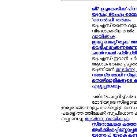
ജി7 ഉച്ചകോടിക്ക് പ
യുദ്ധം; ട്രംപും മെല
'സെല്‍ഫി' തര്‍ക്കം
യു.എസ് യാത്ര റദ്ദാക്
വിദേശകാര്യ മന്ത്രി
വായിക്കുക
ഇയു ബജറ്റ് തുക 'അത
വെട്ടിച്ചുരുക്കണമെന്ന് 
ചാന്‍സലര്‍ ഫ്രീഡ്രി
യു.എസ്~ഇറാന്‍ ചര്‍ച്
ആശങ്ക രേഖപ്പെടുത്ത
യൂണിയന്‍
തുടര്‍ന്ന
നരേന്ദ്ര മോദി സ്ളോ
തൊഴിലാളികളുടെ കു
എളുപ്പമാക്കും
ചരിത്രം കുറിച്ച് പ്ര
മോദിയുടെ സ്ളൊവാ
ഇരുരാജ്യങ്ങളും തമ്മിലുള്ള ബന്ധ
പങ്കാളിത്ത'ത്തിലേക്ക്; സുപ്രധാന 
ഒപ്പുവെച്ചു
തുടര്‍ന്നു വായിക്കുക
സീറോമലങ്കര കത്തോല
ആര്‍ക്കിഎപ്പിസ്കോപ്
യൂറോപ്പ്, യുകെ കണ്