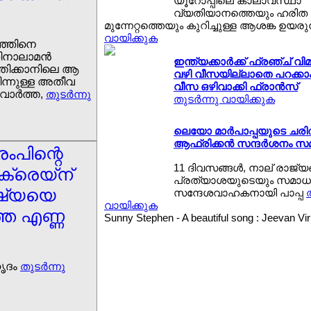
യൂറോപ്പിലെ കാലാവസ്ഥാ
വ്യതിയാനത്തെയും ഹരിത 
മുന്നേറ്റത്തെയും കുറിച്ചുള്ള ആശങ്ക ഉയരുന
വായിക്കുക
ുഞ്ഞിനെ
ിനാലാമന്‍
ഇന്ത്യക്കാര്‍ക്ക് ഫ്രഞ്ച് വ
വത്തിക്കാനിലെ ആ
വഴി വീസയില്ലാതെ പറക്കാം ; 
നിന്നുള്ള അതീവ
വീസ ഒഴിവാക്കി ഫ്രാന്‍സ്
ര്‍ത്ത,
തുടര്‍ന്നു
തുടര്‍ന്നു വായിക്കുക
ലെയോ മാര്‍പാപ്പയുടെ ച
ആഫ്രിക്കന്‍ സന്ദര്‍ശനം സമ
രംപിന്റെ
11 ദിവസങ്ങള്‍, നാല് രാജ്യങ്
ുക്രെയ്ന്
പ്രത്യാശയുടെയും സമാധാ
റഷ്യയെ
സന്ദേശവാഹകനായി പാപ്പ
ത
വായിക്കുക
ുത്ത എണ്ണ
Sunny Stephen - A beautiful song : Jeevan V
ഹൃദം
തുടര്‍ന്നു