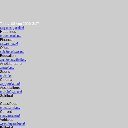
Today: 08 Aug 2026 GMT
ഒറ്റ നോട്ടത്തില്‍
Headlines
സാമ്പത്തികം
Finance
ഓഫറുകള്‍
Offers
വിദ്യാഭ്യാസം
Education
കല/സാഹിത്യം
Arts/Literature
കായികം
Sports
സിനിമ
Cinema
കൂട്ടായ്മകള്‍
Associations
സ്പിരിച്ചുവല്‍
Spiritual
Classifieds
സമകാലികം
Current
വാഹനങ്ങള്‍
Vehicles
എഡിറ്റോറിയല്‍
Editorial