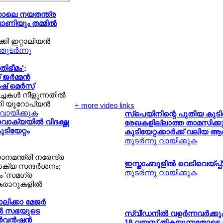
ിന്നാലെ നയതന്ത്ര
ോണിയും തമ്മില്‍
കി ഇറ്റാലിയന്‍
തുടര്‍ന്നു
ിഭീമം';
ജര്‍മ്മന്‍
ഷ് മെര്‍സ്
ചകള്‍ നീളുന്നതില്‍
ി യൂറോപ്യന്‍
+ more video links
ു വായിക്കുക
സ്പെയിനിന്റെ പുതിയ കുടിയ
വാക്യയില്‍ വിദഗ്ദ്ധ
രേഖകളില്ലാത്ത താമസിക്കു
ടിയേറ്റം
കുടിയേറ്റക്കാര്‍ക്ക് വലിയ
തുടര്‍ന്നു വായിക്കുക
ധാനമന്ത്രി നരേന്ദ്ര
ഇസ്താംബൂളില്‍ വെടിവെയ്പ്
ക്യ സന്ദര്‍ശനം;
തുടര്‍ന്നു വായിക്കുക
ം 'സമഗ്ര
കരാറുകളില്‍
ിക്കാ മേജര്‍
പല്‍ സഭയുടെ
സ്വീഡനില്‍ വളര്‍ന്നവര്‍ക്ക
‍വന്‍ഷന്‍
18 വയസ്സ് തികയുന്നതോടെ