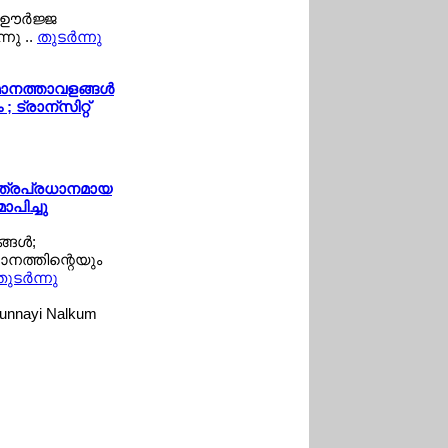
ഊര്‍ജ്ജ
്നു ..
തുടര്‍ന്നു
ിമാനത്താവളങ്ങള്‍
ട്രാന്സിറ്റ്
രിത്രപ്രധാനമായ
ാപിച്ചു
ങള്‍;
നത്തിന്റെയും
ുടര്‍ന്നു
irunnayi Nalkum