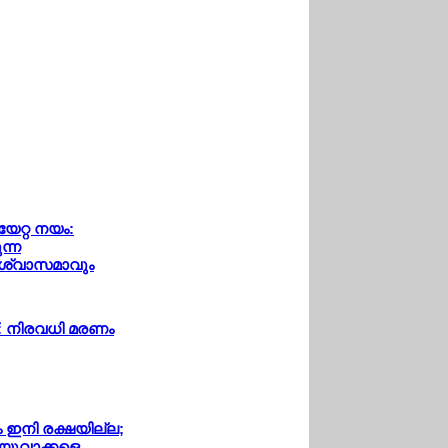
േറ്റ നയം:
ന്ന
 ആശ്വാസമാവും
പ്: നിരവധി മരണം
ും ഇനി രക്ഷയില്ല;
 യുവാക്കളെ