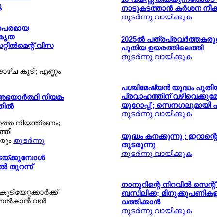
ു
നാടുകടത്താന്‍ കര്‍ശന നീക്
തുടര്‍ന്നു വായിക്കുക
്രപരമായ
ികൃത
2025ല്‍ പത്രപ്രവര്‍ത്തകര
െറ്റില്‍മെന്റ് വിസ
പുതിയ ഉയരത്തിലെത്തി
തുടര്‍ന്നു വായിക്കുക
ഢാഴ്ച കൂടി; എണ്ണം
പശ്ചിമേഷ്യന്‍ യുദ്ധം പുതി
പ്രവാഹത്തിന് വഴിവെക്കുമേ
അഭയാര്‍ത്ഥി നിയമം
യൂറോപ്പ് ; സെനഗലുമായി പ
ില്‍
തുടര്‍ന്നു വായിക്കുക
നത്ത നിയന്ത്രണം;
ത്തി
യുദ്ധം കനക്കുന്നു ; ഇറാന്റെ
രും
തുടര്‍ന്നു
തുടരുന്നു
തുടര്‍ന്നു വായിക്കുക
യ്ക്കുമ്പോള്‍
‍ തുറന്ന്
നാനൂറിന്റെ നിറവില്‍ സെന്റ് പീറ
ിയേറ്റക്കാര്‍ക്ക്
ബസിലിക്ക; മിനുക്കുപണികള
്‍കാന്‍ വന്‍
വത്തിക്കാന്‍
തുടര്‍ന്നു വായിക്കുക