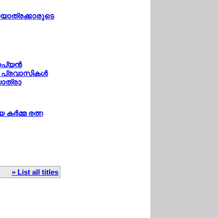
ാനയാത്രക്കാരുടെ
ാപ്യന്‍
 പ്രവാസികള്‍
യാത്രാ
 കര്‍മ്മ രത്ന
» List all titles