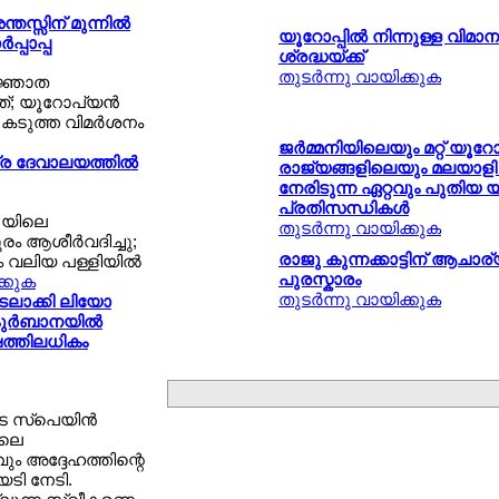
തസ്സിന് മുന്നില്‍
യൂറോപ്പില്‍ നിന്നുള്ള വിമ
പ്പാപ്പ
ശ്രദ്ധയ്ക്ക്
തുടര്‍ന്നു വായിക്കുക
അജ്ഞാത
്; യൂറോപ്യന്‍
 കടുത്ത വിമര്‍ശനം
ജര്‍മ്മനിയിലെയും മറ്റ് യൂറേ
ര ദേവാലയത്തില്‍
രാജ്യങ്ങളിലെയും മലയാളി
നേരിടുന്ന ഏറ്റവും പുതിയ 
പ്രതിസന്ധികള്‍
'യിലെ
തുടര്‍ന്നു വായിക്കുക
ം ആശീര്‍വദിച്ചു;
രാജു കുന്നക്കാട്ടിന് ആചാര്യ
 വലിയ പള്ളിയില്‍
പുരസ്കാരം
ക്കുക
തുടര്‍ന്നു വായിക്കുക
ലാക്കി ലിയോ
 കുര്‍ബാനയില്‍
്ഷത്തിലധികം
ടെ സ്പെയിന്‍
ിലെ
ം അദ്ദേഹത്തിന്റെ
ടി നേടി.