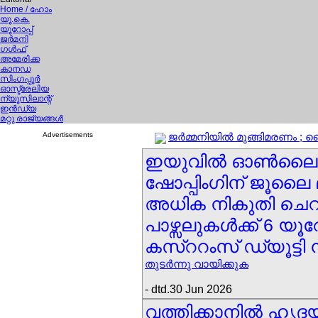
Home
/ ഹോം
യൂ.കെ.
യൂറോപ്പ്
ജര്‍മനി
ഗള്‍ഫ്
അമേരിക്ക
കാനഡ
സിംഗപ്പൂര്‍
ഓസ്ട്രേലിയ
ന്യൂസിലാന്റ്
ഇന്‍ഡ്യ
മറ്റു രാജ്യങ്ങള്‍
Advertisements
ജര്‍മ്മനിയില്‍ മുങ്ങിമരണം ; ഹ
ഇയുവില്‍ ഓണ്‍ലൈന
ഷോപ്പിംഗിന് ജൂലൈ 
അധിക നികുതി ചെ
പാഴ്സലുകള്‍ക്ക് 6 യൂറ
കസ്ററംസ് ഡ്യൂട്ടി
തുടര്‍ന്നു വായിക്കുക
- dtd.30 Jun 2026
വത്തിക്കാനില്‍ ഹൃദയ