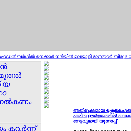
ൈഡല്‍ബര്‍ഗില്‍ നെക്കാര്‍ നദിയില്‍ മലയാളി മാസ്ററര്‍ ബിരുദ വിദ്
്‍
മുതല്‍
റിയ
ോ
 നല്‍കണം
അതിരൂക്ഷമായ ഉഷ്ണതരംഗത്
ഹരിത ഊര്‍ജ്ജത്തില്‍ റെക്കേ
നേട്ടവുമായി യൂറോപ്പ്
ം കവര്‍ന്ന്