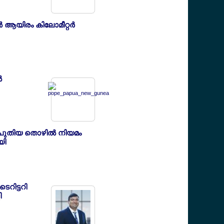
‍ ആയിരം കിലോമീറ്റര്‍
‍
പുതിയ തൊഴില്‍ നിയമം
യി
െറിട്ടറി
ി