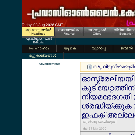
Today: 08 Aug 2026 GMT
ഒറ്റ നോട്ടത്തില്‍
സാമ്പത്തികം
ഓഫറുകള്‍
വിദ്യാഭ്യാ
Headlines
Finance
Offers
Education
എഡിറ്റോറിയല്‍
Editorial
/ ഹോം
യൂ.കെ.
യൂറോപ്പ്
ജര്‍മനി
Home
മറ്റു രാജ്യങ്ങള്‍
Advertisements
ഒരു വിട്ടുവീഴ്ചയു
ഓസ്ട്രേലിയയില
കുടിയേറ്റത്തി
നിയമഭേദഗതി ;
ശ്രദ്ധിയ്ക്കുക
ഇഫക്ട് അല്ലേല
തുടര്‍ന്നു വായിക്കുക
- dtd.24 Mar 2026