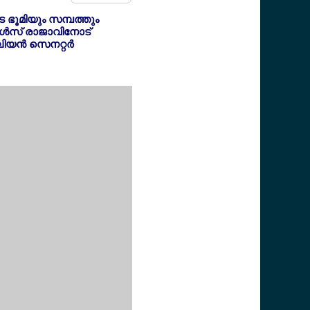
െ ഭൂമിയും സമ്പത്തും
ാള്‍സ് രാജാവിനോട്
ിയന്‍ സെനറ്റര്‍