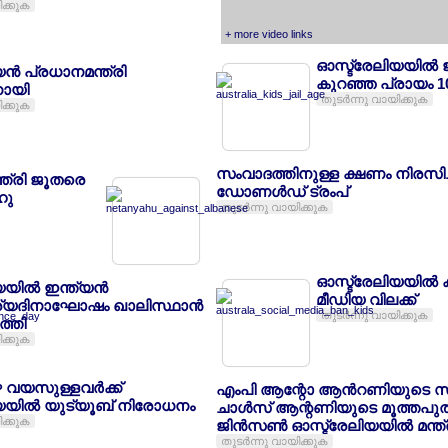
ിക്കുക
+ more video links
ഓസ്ട്രേലിയയില്‍ 
ന്‍ പ്രധാനമന്ത്രി
കുറഞ്ഞ പ്രായം 1
ായി
തുടര്‍ന്നു വായിക്കുക
ിക്കുക
സംവാദത്തിനുള്ള ക്ഷണം നിരസിച്
്ത്രി ജൂതരെ
ഡോണള്‍ഡ് ട്രംപ്
ഹു
തുടര്‍ന്നു വായിക്കുക
ഓസ്ട്രേലിയയില്‍ കു
യില്‍ ഇന്ത്യന്‍
മീഡിയ വിലക്ക്
ര്യദിനാഘോഷം ഖാലിസ്ഥാന്‍
തുടര്‍ന്നു വായിക്കുക
ത്തി
ിക്കുക
െ വയസുള്ളവര്‍ക്ക്
എംപി ആന്റോ ആന്‍റണിയുടെ സ
യയില്‍ യുട്യൂബ് നിരോധനം
ചാള്‍സ് ആന്റണിയുടെ മൂത്തപുത്
ിക്കുക
ജിന്‍സണ്‍ ഓസ്ട്രേലിയയില്‍ മന്ത്
തുടര്‍ന്നു വായിക്കുക