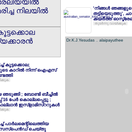
രേലിയയില്‍
'നിങ്ങള്‍ ഞങ്ങളുട
രിച്ച നിലയില്‍
തട്ടിയെടുത്തു', ച
കയര്‍ത്ത് ഓസ്ട്രേല
തുടര്‍ന്നു വായിക്കുക
കൂട്ടക്കൊല
യക്കാരന്‍
Dr.K.J.Yesudas .. alaipayuthee
ച് കൂട്ടക്കൊല;
ടെ കാറില്‍ നിന്ന് ഐഎസ്
െത്തി
ിക്കുക
ഞടുങ്ങി ; ബോണ്ടി ബീച്ചില്‍
 16 പേര്‍ കൊല്ലപ്പെട്ടു ;
ല്ലാന്‍ ഇസ്ളാമിസ്ററുകള്‍
ിക്കുക
്ച് പാര്‍ലമെന്റിലെത്തിയ
 സസ്പെന്‍ഡ് ചെയ്തു