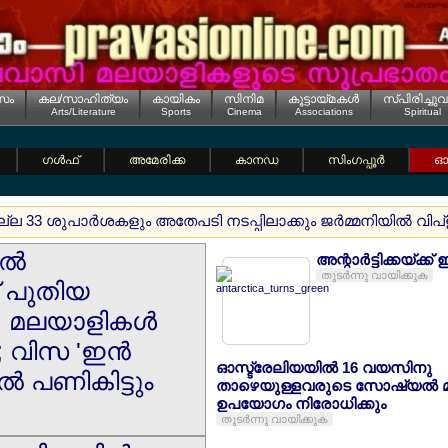
സം
കല/സാഹിത്യം
കായികം
സിനിമ
കൂട്ടായ്മകള്‍
സ്പിരിച്ചുവ
Arts/Literature
Sports
Cinema
Associations
Spiritual
ഗള്‍ഫ്
അമേരിക്ക
കാനഡ
സിംഗപ്പൂര്‍
ഓസ
മില്ല 33 ശുപാര്‍ശകളും അതേപടി നടപ്പിലാക്കും ജര്‍മ്മനിയില്‍
്‍
അന്റാര്‍ട്ടിക്കയ്
തുടര്‍ന്നു വായിക്കുക
ന് പുതിയ
 മലയാളികള്‍
 ; വിസ 'ഇന്‍
ഓസ്ട്രേലിയയില്‍ 16 വയസിനു
്‍ പണികിട്ടും
താഴെയുള്ളവരുടെ സോഷ്യല്‍ 
ഉപയോഗം നിരോധിക്കും
തുടര്‍ന്നു വായിക്കുക