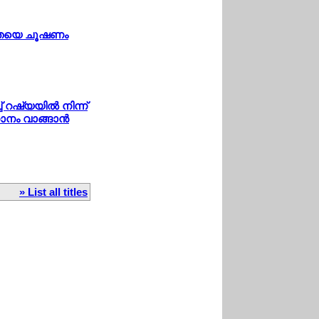
ജനതയെ ചൂഷണം
ഷ്യയില്‍ നിന്ന്
നം വാങ്ങാന്‍
» List all titles