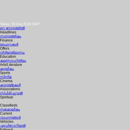
Today: 08 Aug 2026 GMT
ഒറ്റ നോട്ടത്തില്‍
Headlines
സാമ്പത്തികം
Finance
ഓഫറുകള്‍
Offers
വിദ്യാഭ്യാസം
Education
കല/സാഹിത്യം
Arts/Literature
കായികം
Sports
സിനിമ
Cinema
കൂട്ടായ്മകള്‍
Associations
സ്പിരിച്ചുവല്‍
Spiritual
Classifieds
സമകാലികം
Current
വാഹനങ്ങള്‍
Vehicles
എഡിറ്റോറിയല്‍
Editorial