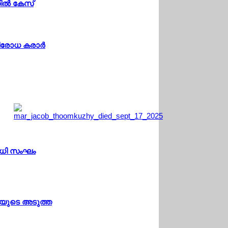
ല്‍ കേസ്
ിരോധ കരാര്‍
ിധി സംഘം
്യയുടെ അടുത്ത