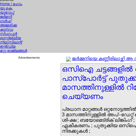
Home
/ ഹോം
യൂ.കെ.
യൂറോപ്പ്
ജര്‍മനി
ഗള്‍ഫ്
അമേരിക്ക
കാനഡ
സിംഗപ്പൂര്‍
ഓസ്ട്രേലിയ
ന്യൂസിലാന്റ്
ഇന്‍ഡ്യ
മറ്റു രാജ്യങ്ങള്‍
Advertisements
ജര്‍മ്മനിയെ കണ്ണീരിലാഴ്ത്തി 
ഒസിഐ ചട്ടങ്ങളില്‍ വന
പാസ്പോര്‍ട്ട് പുതുക്
മാസത്തിനുള്ളില്‍ റിപ്പോ
ചെയ്യണം
പ്രധാന മാറ്റങ്ങള്‍ ഒറ്റനോട്ടത്തില്‍
3 മാസത്തിനുള്ളില്‍ അപ്--ഡേറ്റ
ശി-ക്ഷ ; ബയോമെട്രിക് ലിങ്കിംഗ് 
ഏകീകരണം ; പുതുക്കിയ ഒസി
നിരക്കുകള്‍ ;