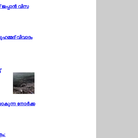
ക് ജപ്പാന്‍ വിസ
ുഹമ്മദ് വിവാദം
്
കുന്ന നോര്‍ക്ക
തം: