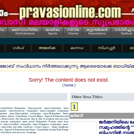
സം
കല/സാഹിത്യം
കായികം
സിനിമ
കൂട്ടായ്മകള്‍
സ്പിരിച്ചുവ
Arts/Literature
Sports
Cinema
Associations
Spiritual
ഗള്‍ഫ്
അമേരിക്ക
കാനഡ
സിംഗപ്പൂര്‍
ഓസ
ിനി ജോബ്' സംവിധാനം നിര്‍ത്തലാക്കുന്നു ആരെയൊക്കെ ബാധിയ്ക്ക
Sorry! The content does not exist.
[
home
]
Other News Titles:
1
avasiOnline Malayalam News,pravasi news,malayalam news
layalam news,American malayalam news,Canadian malayalam
alayalam news,Newzealand malayalam news,Malayalees News
ജര്‍മനി
tion, Sports, Classifieds, Current Affairs, Special & Entertainment
, Matrimonial, Job Vacancies, Buy & Sell of products and services,
ജര്‍മ്മനിയിലെ ക
 a pravasi malayalam news portal. Malayalam Pravasi news from
am news,Canadian malayalam news,Singapore malayalam news,
സമൂഹത്തിന്റെ "
news,Inda and other countries. Covers topics - News headlines,
airs, Special & Entertainment News. Classifieds include Real Estate,
ബിംഗനില്‍ നടത്
of products and services, Greetings.