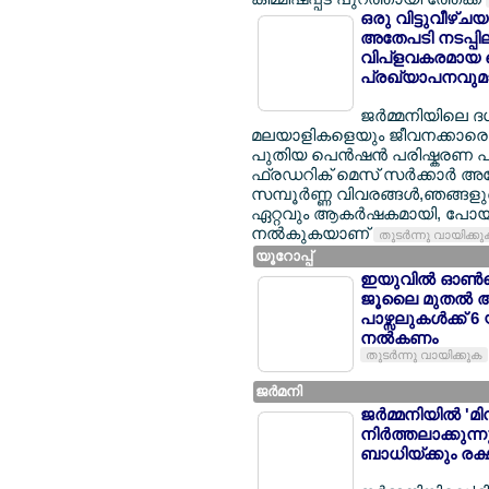
ഒരു വിട്ടുവീഴ്ച
അതേപടി നടപ്പിലാക
വിപ്ളവകരമായ പ
പ്രഖ്യാപനവുമാ
ജര്‍മ്മനിയിലെ 
മലയാളികളെയും ജീവനക്കാരെയും
പുതിയ പെന്‍ഷന്‍ പരിഷ്കരണ പാ
ഫ്രഡറിക് മെസ് സര്‍ക്കാര്‍ 
സമ്പൂര്‍ണ്ണ വിവരങ്ങള്‍,ഞങ്ങ
ഏറ്റവും ആകര്‍ഷകമായി, പോയി
നല്‍കുകയാണ്
തുടര്‍ന്നു വായിക്ക
യൂറോപ്പ്
ഇയുവില്‍ ഓണ്‍ല
ജൂലൈ മുതല്‍ 
പാഴ്സലുകള്‍ക്ക് 
നല്‍കണം
തുടര്‍ന്നു വായിക്കുക
ജര്‍മനി
ജര്‍മ്മനിയില്‍ 
നിര്‍ത്തലാക്കു
ബാധിയ്ക്കും രക്