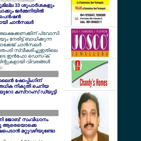
തുടര്‍ന്നു വായിക്കുക
യുമില്ല 33 ശുപാര്‍ശകളും
്കും ജര്‍മ്മനിയില്‍
െന്‍ഷന്‍
യി ചാന്‍സലര്‍
ദശലക്ഷക്കണക്കിന് പ്രവാസി
 നേരിട്ട് ബാധിക്കുന്ന
ക്കേജ് ചാന്‍സലര്‍
അതേപടി സ്വീകരിച്ചുഇതിലെ
ളുടെ ഇന്‍ഫോ ഡെസ-്ക്
ന്റുകളായി വിവരങ്ങള്‍
ുക
ൈന്‍ ഷോപ്പിംഗിന്
അധിക നികുതി ചെറിയ
6 യൂറോ കസ്ററംസ് ഡ്യൂട്ടി
'മിനി ജോബ്' സംവിധാനം
ന്നു ആരെയൊക്കെ
ഷപെടാന്‍ മറ്റുവഴിയുണ്ടോ