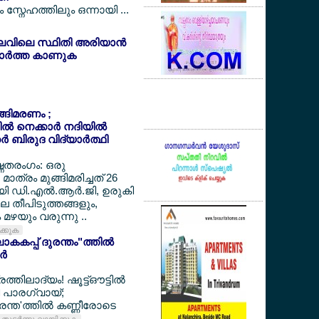
സ്നേഹത്തിലും ഒന്നായി ...
ലവിലെ സ്ഥിതി അരിയാന്‍
ര്‍ത്ത കാണുക
ുങ്ങിമരണം ;
‍ നെക്കാര്‍ നദിയില്‍
‍ ബിരുദ വിദ്യാര്‍ത്ഥി
ഷ്ണതരംഗം: ഒരു
മാത്രം മുങ്ങിമരിച്ചത് 26
ായി ഡി.എല്‍.ആര്‍.ജി, ഉരുകി
ലെ തീപിടുത്തങ്ങളും,
മഴയും വരുന്നു ..
ിക്കുക
കകപ്പ് ദുരന്തം"ത്തില്‍
്‍
ത്തിലാദ്യം! ഷൂട്ട്ഔട്ടില്‍
്തി പാരഗ്വായ്;
ന്ത'ത്തില്‍ കണ്ണീരോടെ