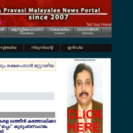
Tell Your Friend
ല്‍
ക്ളാസ്സിഫൈഡ്സ്
സമകാലികം
വാഹനങ്ങള്‍
Classifieds
Current
Vehicles
്ട്രേലിയ
ന്യൂസിലാന്റ്
ഇന്‍ഡ്യ
Advertisements
ും രക്ഷപെടാന്‍ മറ്റുവഴിയുണ്ടോ
കുടിയേറ്റക്കാരുടെ അന്തസ്സിന
േരള ലത്തീന്‍ കത്തോലിക്കാ
"ഒപ്പം'' കുടുംബസംഗമം
തി