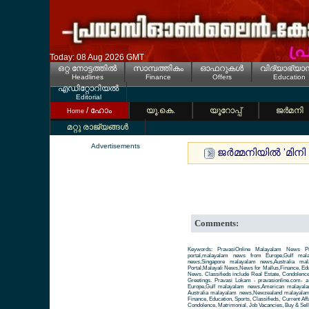
Today: 08 Aug 2026 GMT
ഒറ്റ നോട്ടത്തില്‍
സാമ്പത്തികം
ഓഫറുകള്‍
വിദ്യാഭ്യാ
Headlines
Finance
Offers
Education
എഡിറ്റോറിയല്‍
Editorial
/ ഹോം
യൂ.കെ.
യൂറോപ്പ്
ജര്‍മനി
Home
മറ്റു രാജ്യങ്ങള്‍
Advertisements
ജര്‍മ്മനിയില്‍ 'മ
Comments:
Keywords: PravasiOnline Malayalam News Pr
portal,malayalam news from Europe,Gulf ma
news,Singapore malayalam news,Australia m
Portal,Malayali News,News for Mallus,Finance, Educa
News. Classifieds include Real Estate, Condolence
Greetings. Pravasi Lokam - pravasionline.com-
Europe,Gulf malayalam news,American malayal
Australia malayalam news,Newzealand malayalam 
Finance, Education, Sports, Classifieds, Current Aff
Condolence, Matrimonial, Job Vacancies, Buy & Sell 