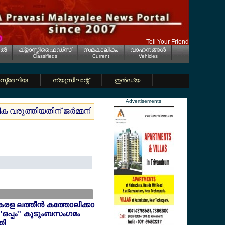
Tell Your Friend
ല്‍
ക്ളാസ്സിഫൈഡ്സ്
സമകാലികം
വാഹനങ്ങള്‍
Classifieds
Current
Vehicles
്ട്രേലിയ
ന്യൂസിലാന്റ്
ഇന്‍ഡ്യ
Advertisements
ിക വരുത്തിയതിന് ജര്‍മ്മനിയില്‍ കോടികളുടെ ലക്ഷ്വറി കാറുകള്
േരള ലത്തീന്‍ കത്തോലിക്കാ
"ഒപ്പം'' കുടുംബസംഗമം
തി