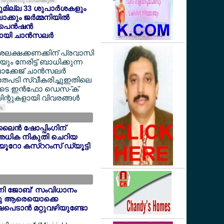
തുടര്‍ന്നു വായിക്കുക
യുമില്ല 33 ശുപാര്‍ശകളും
്കും ജര്‍മ്മനിയില്‍
െന്‍ഷന്‍
യി ചാന്‍സലര്‍
ദശലക്ഷക്കണക്കിന് പ്രവാസി
 നേരിട്ട് ബാധിക്കുന്ന
ക്കേജ് ചാന്‍സലര്‍
അതേപടി സ്വീകരിച്ചുഇതിലെ
ളുടെ ഇന്‍ഫോ ഡെസ-്ക്
ന്റുകളായി വിവരങ്ങള്‍
ുക
ൈന്‍ ഷോപ്പിംഗിന്
അധിക നികുതി ചെറിയ
6 യൂറോ കസ്ററംസ് ഡ്യൂട്ടി
'മിനി ജോബ്' സംവിധാനം
ന്നു ആരെയൊക്കെ
ഷപെടാന്‍ മറ്റുവഴിയുണ്ടോ