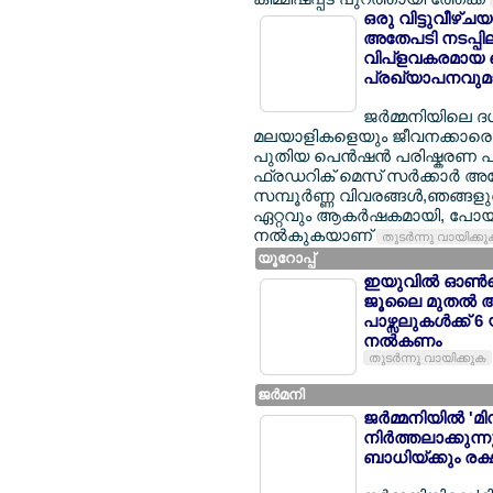
ഒരു വിട്ടുവീഴ്ച
അതേപടി നടപ്പിലാക
വിപ്ളവകരമായ പ
പ്രഖ്യാപനവുമാ
ജര്‍മ്മനിയിലെ 
മലയാളികളെയും ജീവനക്കാരെയും
പുതിയ പെന്‍ഷന്‍ പരിഷ്കരണ പാ
ഫ്രഡറിക് മെസ് സര്‍ക്കാര്‍ 
സമ്പൂര്‍ണ്ണ വിവരങ്ങള്‍,ഞങ്ങ
ഏറ്റവും ആകര്‍ഷകമായി, പോയി
നല്‍കുകയാണ്
തുടര്‍ന്നു വായിക്ക
യൂറോപ്പ്
ഇയുവില്‍ ഓണ്‍ല
ജൂലൈ മുതല്‍ 
പാഴ്സലുകള്‍ക്ക് 
നല്‍കണം
തുടര്‍ന്നു വായിക്കുക
ജര്‍മനി
ജര്‍മ്മനിയില്‍ 
നിര്‍ത്തലാക്കു
ബാധിയ്ക്കും രക്