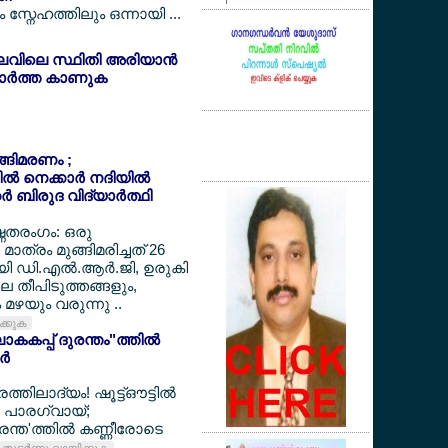
സ്നേഹത്തിലും ഒന്നായി ...
ലവിലെ സ്ഥിതി അരിയാന്‍
ര്‍ത്ത കാണുക
ുങ്ങിമരണം ;
‍ നെക്കാര്‍ നദിയില്‍
‍ ബിരുദ വിദ്യാര്‍ത്ഥി
ഷ്ണതരംഗം: ഒരു
മാത്രം മുങ്ങിമരിച്ചത് 26
ായി ഡി.എല്‍.ആര്‍.ജി, ഉരുകി
ലെ തീപിടുത്തങ്ങളും,
മഴയും വരുന്നു ..
ിക്കുക
കകപ്പ് ദുരന്തം"ത്തില്‍
്‍
ത്തിലാദ്യം! ഷൂട്ട്ഔട്ടില്‍
്തി പാരഗ്വായ്;
ന്ത'ത്തില്‍ കണ്ണീരോടെ