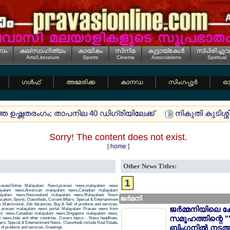
സം
കല/സാഹിത്യം
കായികം
സിനിമ
കൂട്ടായ്മകള്‍
സ്പിരിച്ചുവ
Arts/Literature
Sports
Cinema
Associations
Spiritual
ഗള്‍ഫ്
അമേരിക്ക
കാനഡ
സിംഗപ്പൂര്‍
ഓസ
ത്ത ഉഷ്ണതരംഗം; താപനില 40 ഡിഗ്രിയിലേക്ക്
നികുതി കുടിശ്ശ
Sorry! The content does not exist.
[
home
]
Other News Titles:
1
avasiOnline Malayalam News,pravasi news,malayalam news
layalam news,American malayalam news,Canadian malayalam
alayalam news,Newzealand malayalam news,Malayalees News
ജര്‍മനി
tion, Sports, Classifieds, Current Affairs, Special & Entertainment
, Matrimonial, Job Vacancies, Buy & Sell of products and services,
ജര്‍മ്മനിയിലെ ക
 a pravasi malayalam news portal. Malayalam Pravasi news from
am news,Canadian malayalam news,Singapore malayalam news,
സമൂഹത്തിന്റെ "
news,Inda and other countries. Covers topics - News headlines,
airs, Special & Entertainment News. Classifieds include Real Estate,
ബിംഗനില്‍ നടത്
of products and services, Greetings.