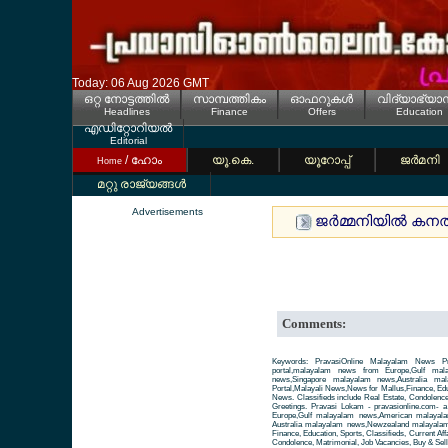
Today: 06 Aug 2026 GMT
ഒറ്റ നോട്ടത്തില്‍
സാമ്പത്തികം
ഓഫറുകള്‍
വിദ്യാഭ്യാ
Headlines
Finance
Offers
Education
എഡിറ്റോറിയല്‍
Editorial
/ ഹോം
യൂ.കെ.
യൂറോപ്പ്
ജര്‍മനി
Home
മറ്റു രാജ്യങ്ങള്‍
Advertisements
ജര്‍മ്മനിയില്‍ കന
Comments:
Keywords: PravasiOnline Malayalam News Pr
portal,malayalam news from Europe,Gulf ma
news,Singapore malayalam news,Australia m
Portal,Malayali News,News for Mallus,Finance, Educa
News. Classifieds include Real Estate, Condolence
Greetings. Pravasi Lokam - pravasionline.com-
Europe,Gulf malayalam news,American malayal
Australia malayalam news,Newzealand malayalam 
Finance, Education, Sports, Classifieds, Current Aff
Condolence, Matrimonial, Job Vacancies, Buy & Sell 