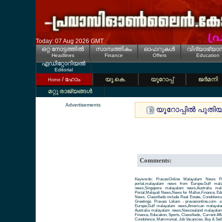
Today: 07 Aug 2026 GMT
ഒറ്റ നോട്ടത്തില്‍
സാമ്പത്തികം
ഓഫറുകള്‍
വിദ്യാഭ്യാ
Headlines
Finance
Offers
Education
എഡിറ്റോറിയല്‍
Editorial
/ ഹോം
യൂ.കെ.
യൂറോപ്പ്
ജര്‍മനി
Home
മറ്റു രാജ്യങ്ങള്‍
Advertisements
യൂറോപ്പില്‍ പുതി
Comments:
Keywords: PravasiOnline Malayalam News Pr
portal,malayalam news from Europe,Gulf ma
news,Singapore malayalam news,Australia m
Portal,Malayali News,News for Mallus,Finance, Educa
News. Classifieds include Real Estate, Condolence
Greetings. Pravasi Lokam - pravasionline.com-
Europe,Gulf malayalam news,American malayal
Australia malayalam news,Newzealand malayalam 
Finance, Education, Sports, Classifieds, Current Aff
Condolence, Matrimonial, Job Vacancies, Buy & Sell 