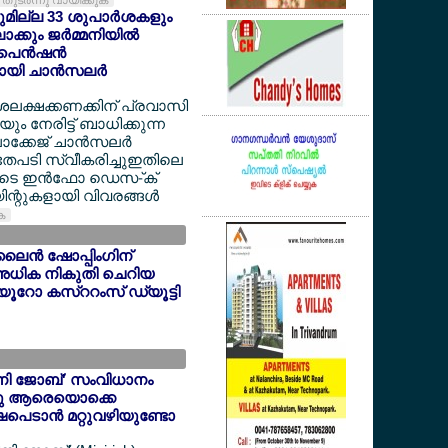
തുടര്‍ന്നു വായിക്കുക
യുമില്ല 33 ശുപാര്‍ശകളും
്കും ജര്‍മ്മനിയില്‍
െന്‍ഷന്‍
യി ചാന്‍സലര്‍
ദശലക്ഷക്കണക്കിന് പ്രവാസി
 നേരിട്ട് ബാധിക്കുന്ന
ക്കേജ് ചാന്‍സലര്‍
അതേപടി സ്വീകരിച്ചുഇതിലെ
ളുടെ ഇന്‍ഫോ ഡെസ-്ക്
ന്റുകളായി വിവരങ്ങള്‍
ുക
ൈന്‍ ഷോപ്പിംഗിന്
അധിക നികുതി ചെറിയ
6 യൂറോ കസ്ററംസ് ഡ്യൂട്ടി
'മിനി ജോബ്' സംവിധാനം
ന്നു ആരെയൊക്കെ
ഷപെടാന്‍ മറ്റുവഴിയുണ്ടോ