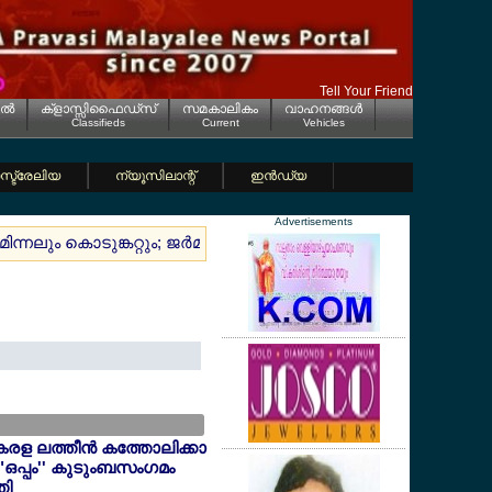
Tell Your Friend
ല്‍
ക്ളാസ്സിഫൈഡ്സ്
സമകാലികം
വാഹനങ്ങള്‍
Classifieds
Current
Vehicles
്ട്രേലിയ
ന്യൂസിലാന്റ്
ഇന്‍ഡ്യ
Advertisements
ിന്നലും കൊടുങ്കറ്റും; ജര്‍മ്മനിയിലെ പ്രശസ്തമായ 'സൗത്ത്സൈഡ
േരള ലത്തീന്‍ കത്തോലിക്കാ
"ഒപ്പം'' കുടുംബസംഗമം
തി