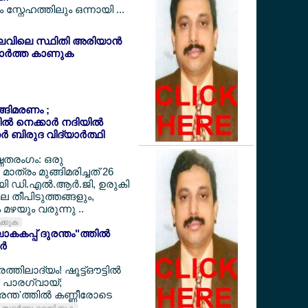
സ്നേഹത്തിലും ഒന്നായി ...
ലവിലെ സ്ഥിതി അരിയാന്‍
ര്‍ത്ത കാണുക
ുങ്ങിമരണം ;
‍ നെക്കാര്‍ നദിയില്‍
‍ ബിരുദ വിദ്യാര്‍ത്ഥി
ഷ്ണതരംഗം: ഒരു
മാത്രം മുങ്ങിമരിച്ചത് 26
ായി ഡി.എല്‍.ആര്‍.ജി, ഉരുകി
ലെ തീപിടുത്തങ്ങളും,
മഴയും വരുന്നു ..
ിക്കുക
കകപ്പ് ദുരന്തം"ത്തില്‍
്‍
ത്തിലാദ്യം! ഷൂട്ട്ഔട്ടില്‍
്തി പാരഗ്വായ്;
ന്ത'ത്തില്‍ കണ്ണീരോടെ