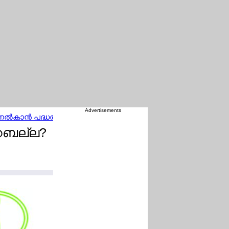
Advertisements
നല്‍കാന്‍ പദ്ധതി
ജര്‍മ്മനിയെ കണ്ണീരിലാഴ്ത്തി ആ ദാരുണ വാര
 റബല്ല?