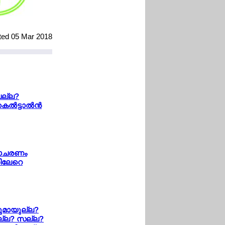
ated 05 Mar 2018
ല്ല?
്‍ട്ടാല്‍ന്‍
നാചരണം
തിലേറെ
കളുമായുല്ല?
ല്ല? സല്ല?