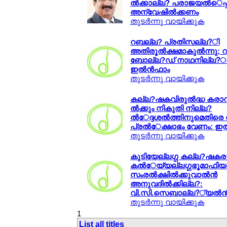
ല്‍ക്കാല്ല? പരാജയല്‍െപ്പ
അന്വേഷില്‍ക്കണം
തുടര്‍ന്നു വായിക്കുക
റബല്ല? പ്രതിസല്ല?ി
അതിരൂല്‍ക്ഷമാകുല്‍ന്നു;
ബോല്ല?ഡ് നാഥനില്ല?ാല
ഇല്‍ന്‍ഫാം
തുടര്‍ന്നു വായിക്കുക
കല്ല?ഷകവിരുല്‍ദ്ധ കരാ
ല്‍ക്കും നികുതി നില്ല?
ല്‍േദ്ദശല്‍ത്തിനുമെതിര
പ്രല്‍േക്ഷാഭം വേണം: ഇല്
തുടര്‍ന്നു വായിക്കുക
കുടിയേല്ലഗ്ഗ കല്ല?ഷകര
കല്‍േയ്യല്ലഗ്ഗഭൂമാഫി
സംരല്‍ക്ഷില്‍ക്കുവാല്‍ന്‍
അനുവദില്‍ക്കില്ല?:
വി.സി.സെബാല്ല?്യല്‍ന്
തുടര്‍ന്നു വായിക്കുക
1
List all titles