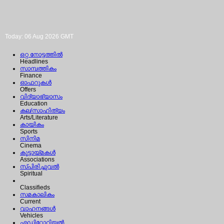
Today: 06 Aug 2026 GMT
ഒറ്റ നോട്ടത്തില്‍
Headlines
സാമ്പത്തികം
Finance
ഓഫറുകള്‍
Offers
വിദ്യാഭ്യാസം
Education
കല/സാഹിത്യം
Arts/Literature
കായികം
Sports
സിനിമ
Cinema
കൂട്ടായ്മകള്‍
Associations
സ്പിരിച്ചുവല്‍
Spiritual
Classifieds
സമകാലികം
Current
വാഹനങ്ങള്‍
Vehicles
എഡിറ്റോറിയല്‍