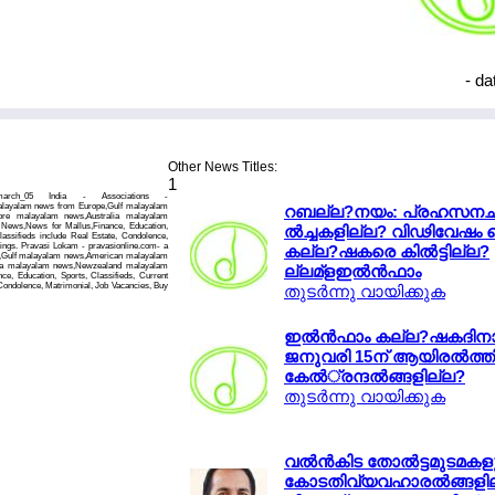
- d
Other News Titles:
1
_march_05 India - Associations -
alayalam news from Europe,Gulf malayalam
റബല്ല?നയം: പ്രഹസനച
re malayalam news,Australia malayalam
News,News for Mallus,Finance, Education,
ല്‍ച്ചകളില്ല? വിഢിവേഷം കെല
lassifieds include Real Estate, Condolence,
tings. Pravasi Lokam - pravasionline.com- a
കല്ല?ഷകരെ കില്‍ട്ടില്ല?
e,Gulf malayalam news,American malayalam
ia malayalam news,Newzealand malayalam
ല്ലമ്ളഇല്‍ന്‍ഫാം
ce, Education, Sports, Classifieds, Current
 Condolence, Matrimonial, Job Vacancies, Buy
തുടര്‍ന്നു വായിക്കുക
ഇല്‍ന്‍ഫാം കല്ല?ഷകദി
ജനുവരി 15ന് ആയിരല്‍ത്
കേല്‍്രന്ദല്‍ങ്ങളില്ല?
തുടര്‍ന്നു വായിക്കുക
വല്‍ന്‍കിട തോല്‍ട്ടമുടമ
കോടതിവ്യവഹാരല്‍ങ്ങളി