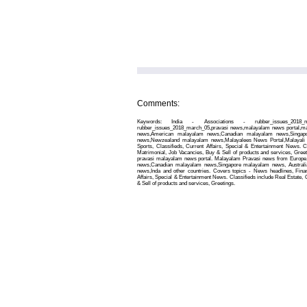
Comments:
Keywords: India - Associations - rubber_issues_2018
rubber_issues_2018_march_05,pravasi news,malayalam news portal,m
news,American malayalam news,Canadian malayalam news,Singapo
news,Newzealand malayalam news,Malayalees News Portal,Malayali 
Sports, Classifieds, Current Affairs, Special & Entertainment News. C
Matrimonial, Job Vacancies, Buy & Sell of products and services, Gree
pravasi malayalam news portal. Malayalam Pravasi news from Europ
news,Canadian malayalam news,Singapore malayalam news, Austral
news,Inda and other countries. Covers topics - News headlines, Finan
Affairs, Special & Entertainment News. Classifieds include Real Estate,
& Sell of products and services, Greetings.