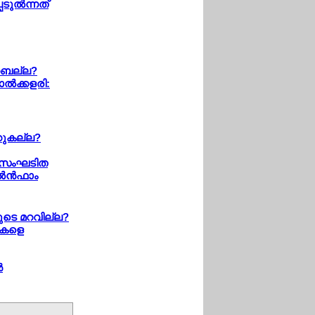
ടുല്‍ന്നത്
 റബല്ല?
്‍ക്കളരി:
റുകല്ല?
െ സംഘടിത
‍ന്‍ഫാം
ുടെ മറവില്ല?
യകളെ
‍