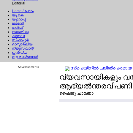
Editorial
Home
/ ഹോം
യൂ.കെ.
യൂറോപ്പ്
ജര്‍മനി
ഗള്‍ഫ്
അമേരിക്ക
കാനഡ
സിംഗപ്പൂര്‍
ഓസ്ട്രേലിയ
ന്യൂസിലാന്റ്
ഇന്‍ഡ്യ
മറ്റു രാജ്യങ്ങള്‍
Advertisements
സ്പെയിനില്‍ ചരിത്രപരമായ പൊ
വ്യവസായികളും വല്‍
ആഭ്യല്‍ന്തരവിപണി അല്
ഷൈജു ചാക്കോ